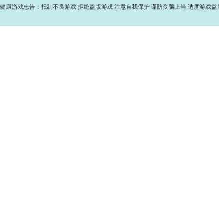
健康游戏忠告：抵制不良游戏 拒绝盗版游戏 注意自我保护 谨防受骗上当 适度游戏益