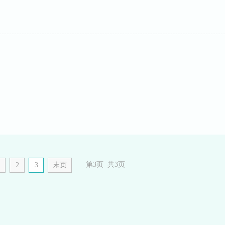
第
3
页 共
3
页
2
3
末页