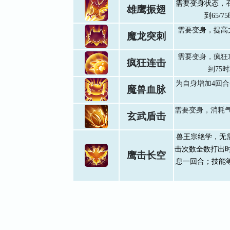
需要变身状态，
雄鹰振翅
到65/
需要变
身，提高
魔龙突刺
需要变身，疯狂
疯狂连击
到75
为自身增加4回
魔兽血脉
需要变身，消耗气
玄武盾击
兽王宗绝学，无
击次数全数打出
鹰击长空
息一回合；技能等