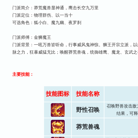
门派简介：莽荒魔兽显神通，鹰击长空九万里
门派定位：物理群伤、以一当十
可选角色：狐小白、魔九幽、夜罗刹
门派师傅：金狮魔王
门派背景：一吼万兽皆听命，行事威风鬼神惊。狮王开宗立派，以
脉之力，狂暴威猛无比；唤醒莽荒兽魂，统御雄鹰、魔龙、玄武之
主要技能：
技能图标
技能名称
召唤野兽攻击敌
野性召唤
结果，可释
莽荒兽魂