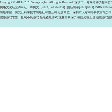
Copyright © 2013 - 2023 Skysgame,Inc. All Rights Reserved. 深圳市天穹网络科
网络文化经营许可证：粤网文〔2023〕4038-285号 国新出审[2021]907号 ISBN 978-7-49
出版单位：黑龙江科学技术出版社有限公司 运营单位：深圳市天穹网络科技有限公司
健康游戏忠告：抵制不良游戏 拒绝盗版游戏 注意自我保护 谨防受骗上当 适度游戏益