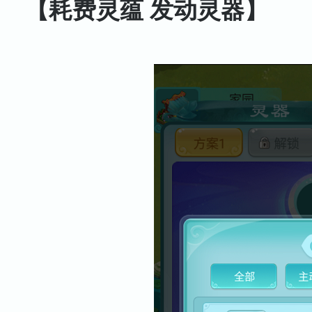
【耗费灵蕴 发动灵器】