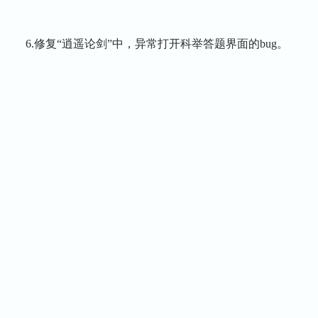
6.修复“逍遥论剑”中，异常打开科举答题界面的bug。
《逍遥情缘》手游
2022年9月